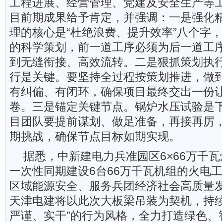
工程进展、经营管理、党建及安全生产等
目前期成果给予肯定，并强调：一是强化
理的核心是“杜绝浪费、提升效率”八个字
的科学策划，前一道工序必须为后一道工
到无缝衔接、高效流转。二是狠抓策划执
行是关键。要坚持全过程按策划推进，做
有纠偏、有闭环，确保项目最终交出一份
卷。三是锚定关键节点。锅炉水压试验是
目团队要提前谋划、做足准备，再接再厉
期挑战，确保节点目标如期实现。
据悉，中新建电力兵准园区6×66万千
一次性同期建设6台66万千瓦机组的火电
区域能源安全、服务兵团经济社会高质量
天津电建将以此次大板梁吊装为契机，持续
严谨、实干”的行为风格，全力打造绿色、