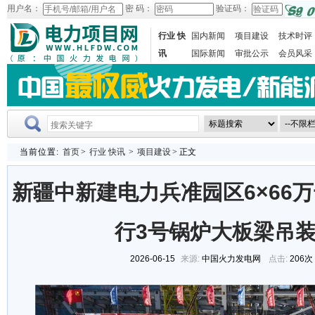
用户名：
密 码：
验证码：
行业 快
国内新闻
项目建设
技术时评
讯
国际新闻
审批公示
会员风采
当前位置:
首页
>
行业 快讯
>
项目建设
> 正文
新疆中新建电力兵准园区6×66
行3号锅炉大板梁吊
2026-06-15
来源:
中国火力发电网
点击:
206次