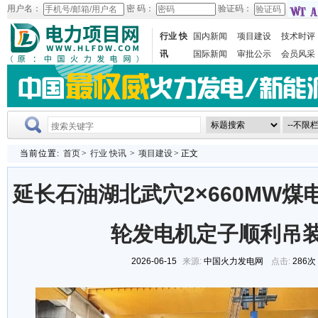
用户名：
密 码：
验证码：
行业 快
国内新闻
项目建设
技术时评
讯
国际新闻
审批公示
会员风采
当前位置:
首页
>
行业 快讯
>
项目建设
> 正文
延长石油湖北武穴2×660MW煤
轮发电机定子顺利吊
2026-06-15
来源:
中国火力发电网
点击:
286次