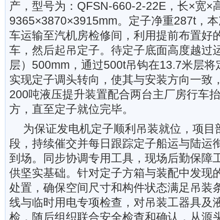
产，型号为：QFSN-660-2-22E，长×宽×
9365×3870×3915mm。定子净重287
车运输至汽机房检修间，利用提前布置好
车，然后起吊定子。待定子底面高度越过运转
层）500mm，通过500t吊钩在13.7米层
实现定子调头转向，使其与安装方向一致
200吨液压提升装置配合两台主厂房行车
方，直至定子就位完毕。
为保证发电机定子顺利吊装就位，项目
段，持续催交并每日跟踪定子船运与陆运
到场。同步协调专用工具，现场后勤保障
供坚实基础。针对定子方箱与装配中发现
处置，确保空间尺寸和构件状态满足吊装
线与临时用电专项检查，对吊装工器具及
检，随后组织联合安全检查和确认，从源