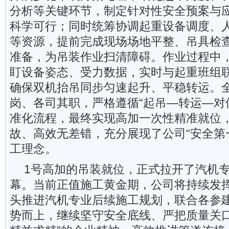
分析等关键环节，制定针对性安全预案与
科学可行；同时统筹协调起重设备调度、
等资源，提前完成现场场地平整、吊具检
准备，为吊装作业扫清障碍。作业过程中
盯设备姿态、受力数据，实时与起重班组
确保双机抬吊同步匀速起升、平稳转运。
岗、各司其职，严格遵循“起吊—转运—对
准化流程，最终实现高加一次性精准就位
故、高效无差错，充分展现了公司“安全第
工理念。
1号高加的吊装就位，正式拉开了汽机
幕。当前正值施工黄金期，公司将持续发
头推进汽机专业后续施工规划，联合各参
势而上，继续坚守安全底线、严把质量关口