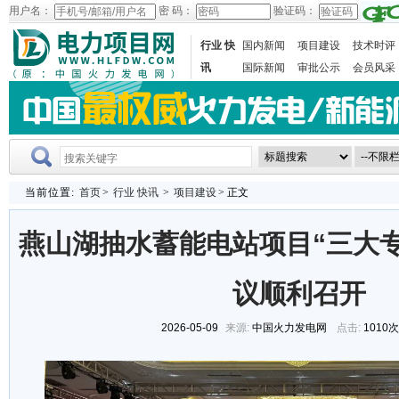
用户名：
密 码：
验证码：
行业 快
国内新闻
项目建设
技术时评
讯
国际新闻
审批公示
会员风采
当前位置:
首页
>
行业 快讯
>
项目建设
> 正文
燕山湖抽水蓄能电站项目“三大
议顺利召开
2026-05-09
来源:
中国火力发电网
点击:
1010