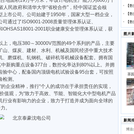
占地面积19万平方米，年设计电机生产能力为800万千
【
数
省人民政府和清华大学“省校合作”，经中国证监会核
【
数
上市公司。公司始建于1950年，国家大型一档企业，
通过了ISO9001-2008质量管理体系认证、
【
数
证和OHSAS18001-2001职业健康安全管理体系认证，获
图片
m以上，电压380～30000V范围的49个系列的产品，主要
矿山、煤炭、建材、水利、机械及国民经济中重大技术
机、磨煤机、轧钢机、破碎机等机械设备配套。拥有国
其中新购重点设备377台，数控化率达到80%以上。并拥
检验中心，配备国内顶级电机试验设备95台套，可按照
茶
验检测。
”的企业精神，推行“个人的成功在于承担责任的实现，
代”
的价值观，为“致力于高效、节能、智能化大中型电机产品
机行业有影响力的企业，致力于打造并成为面向全球的
项目
努力。
2×
新闻
建项
博洽