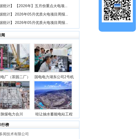
据统计
】
【2026年】五月份重点火电项...
据统计
】
2026年05月优质火电项目周报...
据统计
】
2026年05月优质火电项目周报...
新闻
园电厂（茶园二厂）
国电电力湖东公司2号机
二期“等容量替
组锅炉点火一次成功
（1×660兆瓦）煤电
3号机组锅炉钢架首
吊成功
陕煤电力合川
哇让抽水蓄能电站工程
1000MW清洁煤电扩
上水库大坝月填筑突破
排行榜
目1号锅炉第一层钢
100万立方米
多闻技术有限公司