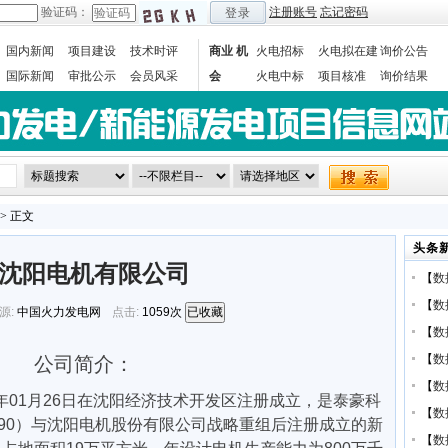
验证码：
注册账号
忘记密码
登录
国内新闻
项目建设
技术时评
商业 机
火电招标
火电拟在建
询价公告
国际新闻
审批公示
会员风采
会
火电中标
项目核准
询价结果
数据统计
> 正文
头条
沈阳电机有限公司
【
数
【
数
源:
中国火力发电网
点击:
1059次
已收藏
【
数
【
数
公司简介：
【
数
1年01月26日在沈阳经济技术开发区注册成立，是泰豪科
【
数
590）与沈阳电机股份有限公司战略重组后注册成立的新
【
数