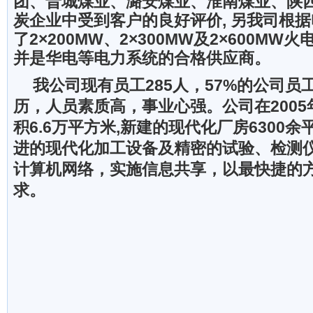
团、晋城煤业、潞安煤业、淮南煤业、陕
炭企业中受到客户的良好评价, 另我司根
了2×200MW、2×300MW及2×600M
并是华电等电力系统的合格供应商。
我公司现有员工
285
人，
57%
的公司员
历，人员素质高，事业心强。
公司在
2005
积
6.6
万平方米
,
新建的现代化厂房
6300
余
进的现代化加工设备及精密的试验、检测
计算机网络，实施信息共享，以最快捷的
求。