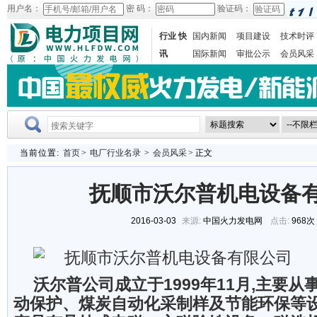
用户名：
密 码：
验证码：
行业 快
国内新闻
项目建设
技术时评
讯
国际新闻
审批公示
会员风采
当前位置:
首页
>
电厂行业名录
>
会员风采
> 正文
抚顺市沃尔普机电设备
2016-03-03
来源:
中国火力发电网
点击:
968次
沃尔普公司成立于1999年11月,主要
动保护、煤炭自动化采制样及节能环保等