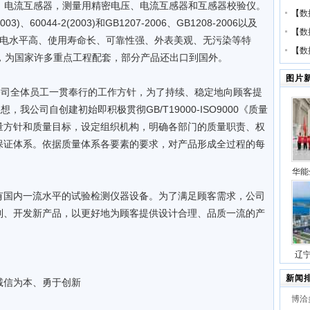
电压、电流互感器，测量用精密电压、电流互感器和互感器校验仪。
【
数
、60044-2(2003)和GB1207-2006、GB1208-2006以及
【
数
有局部放电水平高、使用寿命长、可靠性强、外表美观、无污染等特
【
数
，为国家许多重点工程配套，部分产品还出口到国外。
图片
司全体员工一贯奉行的工作方针，为了持续、稳定地向顾客提
我公司自创建初始即积极贯彻GB/T19000-ISO9000《质量
量方针和质量目标，设定组织机构，明确各部门的质量职责、权
保证体系。依据质量体系各要素的要求，对产品形成全过程的每
。
华能
压缩
国内一流水平的试验检测仪器设备。为了满足顾客需求，公司
号
制、开发新产品，以更好地为顾客提供设计合理、品质一流的产
辽
站项
新闻
信为本、勇于创新
博洽