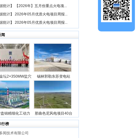
据统计
】
【2026年】五月份重点火电项...
据统计
】
2026年05月优质火电项目周报...
据统计
】
2026年05月优质火电项目周报...
新闻
金坛2×350MW盐穴
锡林郭勒东苏变电站
空气储能发电项目2
2025年新型储能专项行
机组透平机冲转一次
动100万千瓦/400万千瓦
成功
时电源侧储能电站成功
并网
宁盘锦精细化工动力
那曲色尼风电项目40台
目5台锅炉全部点火
风机吊装作业全部圆满
排行榜
成功
完成
多闻技术有限公司