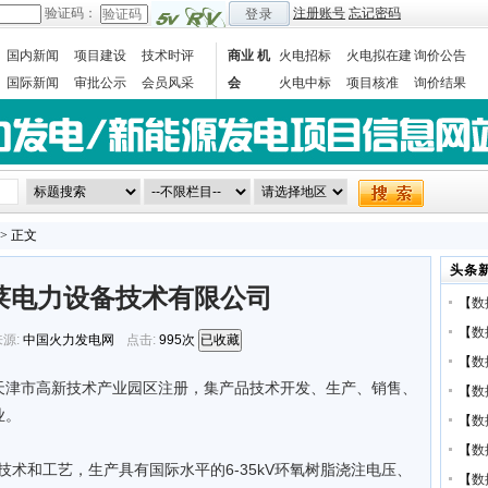
验证码：
注册账号
忘记密码
登录
国内新闻
项目建设
技术时评
商业 机
火电招标
火电拟在建
询价公告
国际新闻
审批公示
会员风采
会
火电中标
项目核准
询价结果
数据统计
> 正文
头条
莱电力设备技术有限公司
【
数
【
数
源:
中国火力发电网
点击:
995次
已收藏
【
数
天津市高新技术产业园区注册，集产品技术开发、生产、销售、
【
数
业。
【
数
【
数
和工艺，生产具有国际水平的6-35kV环氧树脂浇注电压、
【
数