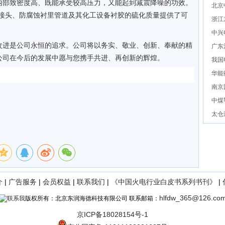
内部致密度高、既能承受较高压力，又能起到减震降噪的功效。
北京
胶接头、防腐蚀衬里管道及其化工设备衬胶的硫化质量提供了可
浙江
中兴
改进是公司永恒的追求。公司将以务实、敬业、创新、奉献的精
广东
公司在今后的发展中愿与您携手共进、再创新的辉煌。
我国
华能
南京
中煤
太仓
介
|
广告服务
|
会员权益
|
联系我们
|
《中国火电行业白皮书系列书刊》
|
hlfdw_365@126.co
版权所有：北京东润海德科技有限公司 联系邮箱：
京ICP备18028154号-1