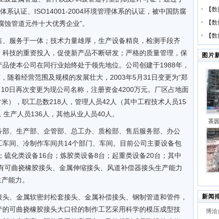
【
数
理体系认证、ISO14001-2004环境管理体系的认证，被中国防腐
【
数
国防腐蚀管道元件十大优秀企业”。
【
数
、服务于一体；技术力量雄厚，生产设备精良，检测手段齐
；科技的重资投入，促使新产品不断研发；严格的质量管理，保
图片
品使本公司在同行业始终处于领先地位。公司创建于1988年，
，随着经营范围及规模的发展壮大，2003年5月31日变更为“郑
0月10日再次变更为现公司名称，注册资金4200万元。厂区占地面
方米），职工总数218人，管理人员42人（其中工程技术人员15
生产人员136人，其他从业人员40人。
茶
部、生产部、企管部、总工办、质检部、售后服务部、办公
工车间、冷制作车间共14个部门、车间。目前公司主要设备包
代”
；硫化类设备16台；炼胶类设备8台；起重类设备20台；其中
项目
具有可曲挠橡胶接头、金属伸缩接头、风道补偿器接头生产能力
生产能力。
2×
头、金属软密封松套接头、金属补偿接头、钢制管道和管件，
新闻
建项
产的可曲挠橡胶接头大口径的制作工艺采用科学的模压成型技
博洽