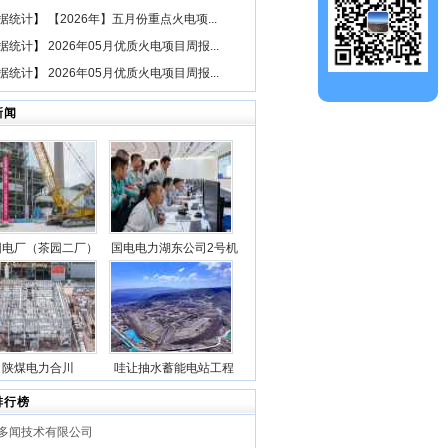
据统计
】
【2026年】五月份重点火电项...
据统计
】
2026年05月优质火电项目周报...
据统计
】
2026年05月优质火电项目周报...
新闻
园电厂（茶园二厂）
国电电力湖东公司2号机
二期“等容量替
组锅炉点火一次成功
（1×660兆瓦）煤电
3号机组锅炉钢架首
吊成功
陕煤电力合川
哇让抽水蓄能电站工程
1000MW清洁煤电扩
上水库大坝月填筑突破
排行榜
目1号锅炉第一层钢
100万立方米
多闻技术有限公司