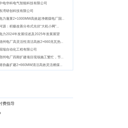
架通过验收
中电华科电气智能科技有限公司
东湾研创科技有限公司
电力蓬莱2×1000MW高效超净燃煤电厂国...
河源：积极改善分布式光伏“大机小网”...
电力2024年发展综述及2025年发展展望
德州电厂高灵活性清洁高效2×660兆瓦热...
国瑞自动化工程有限公司
鄂州电厂四期扩建项目现场施工繁忙，节...
港协鑫扩建2×660MW清洁高效灵活燃煤...
付费指导
m