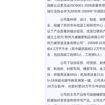
国家认证委员会ISO9001-2008质量管
蚀行业协会评为2005年-2009年“中
公司集科研、设计、制造、销售
全，组建了郑州市补偿器工程研究中心
证了产品质量的稳步提高。优质过硬的产
成立之初为“郑州力威橡胶制品有限公司”
州力威管道设备有限公司”，2009年1
积4.2万平方米（其中建筑面积2.2万平
名，包括高级工程师3人，工程师5人），
公司下设供应部、经营部、财务
室、机电科、衬胶车间、橡胶车间、金
括：焊接类设备68台；机加类设备21台
5×16米硫化罐号称亚洲第一罐。公司
20万台套/年、衬胶衬塑16万平方/年的
公司的主导产品有可曲挠橡胶接
防腐蚀衬里管道和管件等产品。公司生