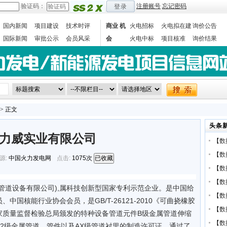
验证码：
注册账号
忘记密码
登录
国内新闻
项目建设
技术时评
商业 机
火电招标
火电拟在建
询价公告
国际新闻
审批公示
会员风采
会
火电中标
项目核准
询价结果
数据统计
> 正文
头条
力威实业有限公司
【
数
【
数
源:
中国火力发电网
点击:
1075次
已收藏
【
数
【
数
管道设备有限公司),属科技创新型国家专利示范企业。是中国给
【
数
国核能行业协会会员，是GB/T-26121-2010《可曲挠橡胶
【
数
家质量监督检验总局颁发的特种设备管道元件B级金属管道伸缩
【
数
2级金属管道、管件以及AX级管道衬里的制造许可证，通过了