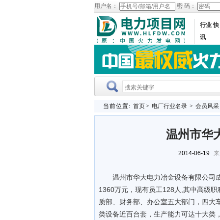
用户名：
密 码：
行业 快
讯
当前位置:
首页
>
电厂行业名录
>
会员风采
温州市华
2014-06-19
来
温州市华大电力冶金设备有限公司成立
1360万元，现有员工128人,其中高
质部、财务部、办公室五大部门，四大
类设备近百台套，生产能力可达十大类