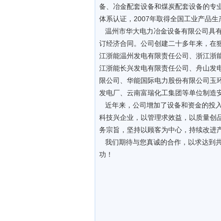
备、冶金配套设备和煤炭配套设备的专业生产公
体系认证，2007年取得全国工业产
温州市华大电力冶金设备有限公司具有
订经济合同。公司创建二十多年来，在
江浙能温州发电有限责任公司、浙江浙
江浙能长兴发电有限责任公司、舟山发
限公司、华能国际电力股份有限公司玉
发电厂、云南富瑞化工集团等单位制造
近年来，公司增加了设备和资金的投入
科技兴企业，以管理求效益，以质量创品
务宗旨，坚持以顾客为中心，持续改进
我们期待与您真诚的合作，以求达到共
功！