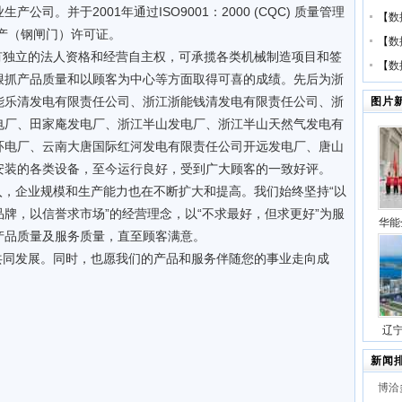
司。并于2001年通过ISO9001：2000 (CQC) 质量管理
【
数
品生产（钢闸门）许可证。
【
数
独立的法人资格和经营自主权，可承揽各类机械制造项目和签
【
数
狠抓产品质量和以顾客为中心等方面取得可喜的成绩。先后为浙
能乐清发电有限责任公司、浙江浙能钱清发电有限责任公司、浙
图片
电厂、田家庵发电厂、浙江半山发电厂、浙江半山天然气发电有
环电厂、云南大唐国际红河发电有限责任公司开远发电厂、唐山
安装的各类设备，至今运行良好，受到广大顾客的一致好评。
，企业规模和生产能力也在不断扩大和提高。我们始终坚持“以
牌，以信誉求市场”的经营理念，以“不求最好，但求更好”为服
华能
产品质量及服务质量，直至顾客满意。
压缩
同发展。同时，也愿我们的产品和服务伴随您的事业走向成
号
辽
站项
新闻
博洽