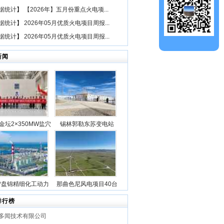
据统计
】
【2026年】五月份重点火电项...
据统计
】
2026年05月优质火电项目周报...
据统计
】
2026年05月优质火电项目周报...
新闻
金坛2×350MW盐穴
锡林郭勒东苏变电站
空气储能发电项目2
2025年新型储能专项行
机组透平机冲转一次
动100万千瓦/400万千瓦
成功
时电源侧储能电站成功
并网
宁盘锦精细化工动力
那曲色尼风电项目40台
目5台锅炉全部点火
风机吊装作业全部圆满
排行榜
成功
完成
多闻技术有限公司