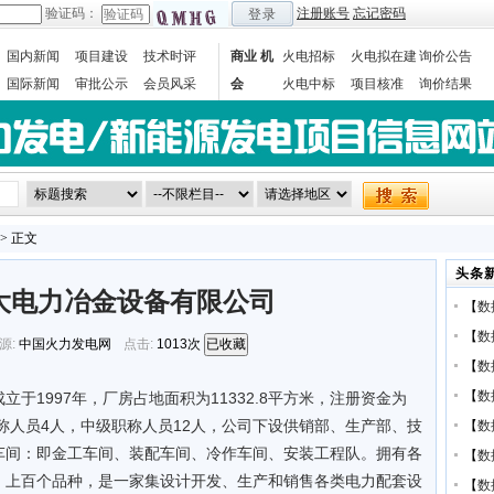
验证码：
注册账号
忘记密码
登录
国内新闻
项目建设
技术时评
商业 机
火电招标
火电拟在建
询价公告
国际新闻
审批公示
会员风采
会
火电中标
项目核准
询价结果
数据统计
> 正文
头条
大电力冶金设备有限公司
【
数
【
数
源:
中国火力发电网
点击:
1013次
已收藏
【
数
【
数
于1997年，厂房占地面积为11332.8平方米，注册资金为
级职称人员4人，中级职称人员12人，公司下设供销部、生产部、技
【
数
车间：即金工车间、装配车间、冷作车间、安装工程队。拥有各
【
数
，上百个品种，是一家集设计开发、生产和销售各类电力配套设
【
数