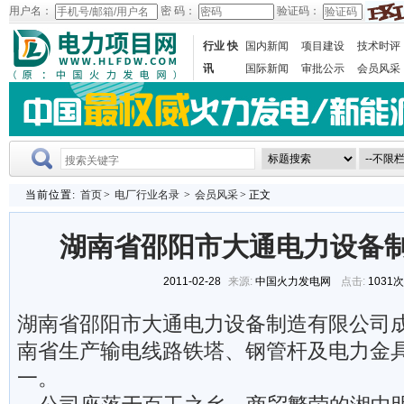
用户名：
密 码：
验证码：
行业 快
国内新闻
项目建设
技术时评
讯
国际新闻
审批公示
会员风采
当前位置:
首页
>
电厂行业名录
>
会员风采
> 正文
湖南省邵阳市大通电力设备
2011-02-28
来源:
中国火力发电网
点击:
1031
湖南省邵阳市大通电力设备制造有限公司成
南省生产输电线路铁塔、钢管杆及电力金
一。