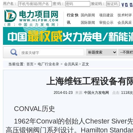
用户名：
密 码：
验证码：
行业 快
国内新闻
项目建设
技术时评
讯
国际新闻
审批公示
会员风采
当前位置:
首页
>
电厂行业名录
>
会员风采
> 正文
上海维钰工程设备有
2014-01-23
来源:
中国火力发电网
点击:
1118
CONVAL历史
1962年Conval的创始人Chester Si
高压锻钢阀门系列设计。Hamilton Standard