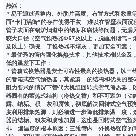
热器；
* 易于通过调整内、外肋片高度、布置方式和数量
而“卡门涡街”的存在使得干灰 难以在管壁表面沉
管子表面在锅炉烟道中的结垢和腐蚀等问题，无漏
较大口径（空气预热器Φ57及以上，脱硫用烟气－烟
及以上）确保 了换热器不堵灰，更加安全可靠；
* 最优秀的管内强化换热技术，其他技术难以企及
低的温差下工作；
* 管箱式换热器是安全可靠性最高的换热器，以三
的管箱式空气预热器，其紧凑 的结构和优良的整
阻力要求的情况下替代大机组回转式空气预热器，
器固有的蓄热式结构（冷热交替）和不可避免（动
露、结垢、积 灰和腐蚀，彻底解决回转式空气预
度利用排烟热源，则必须进一步降低排烟温 度，
器的结垢、积灰和腐蚀加剧，这也是回转式空气预
排 烟温度的根本原因；三维管内、外换热强度的