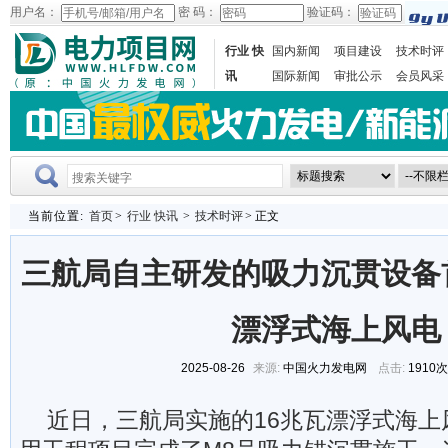
用户名：
密 码：
验证码：
行业 快
国内新闻
项目建设
技术时评
讯
国际新闻
审批公示
会员风采
当前位置:
首页
>
行业 快讯
>
技术时评
> 正文
三航局自主研发的吸力沉贯设备
漂浮式海上风电
2025-08-26
来源:
中国火力发电网
点击:
1910
近日，三航局实施的16兆瓦漂浮式海上