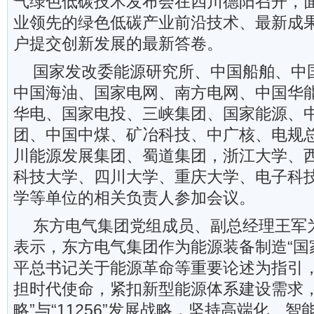
气绿色低碳技术发布会在四川德阳召开，
业领先的绿色低碳产业前沿技术、最新成
户提交创新发展的最新答卷。
国家发改委能源研究所、中国船舶、中
中国海油、国家电网、南方电网、中国华
华电、国家电投、三峡集团、国家能源、
团、中国中煤、矿冶科技、中广核、电规
川能源发展集团、蜀道集团，浙江大学、
科技大学、四川大学、重庆大学、电子科
学等单位的相关负责人参加会议。
东方电气集团党组成员、副总经理王军
表示，东方电气集团作为能源装备制造“国
平总书记关于能源革命等重要论述为指引
担时代使命，紧扣新型能源体系建设需求，
略”与“11256”发展战略，坚持高端化、