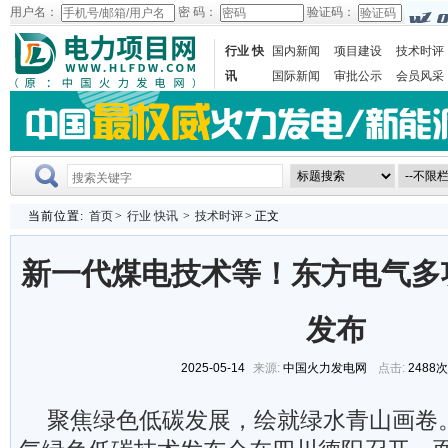
用户名：
密 码：
验证码：
行业 快
国内新闻
项目建设
技术时评
讯
国际新闻
审批公示
会员风采
当前位置:
首页
>
行业 快讯
>
技术时评
> 正文
新一代煤电技术等！东方电气多
发布
2025-05-14
来源:
中国火力发电网
点击:
2488
聚焦绿色低碳发展，绘就绿水青山画卷。