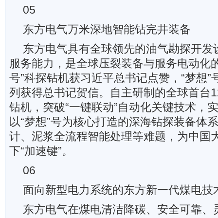
05
东方电气万米深地智能钻完井装备
东方电气具有全球领先的油气勘探开发
服务能力，是全球压裂装备与服务电动化的
号”科探钻机获习近平总书记点赞，“梦想”
列获得总书记贺信。自主研制的全球首台12
钻机，突破“一键联动”自动化关键技术，
以“梦想”号为核心打造的深海钻探装备体
计、泥浆全流程智能处理等难题，为中国
下“加速键”。
06
面向新型电力系统的东方新一代煤电技
东方电气在煤电清洁降碳、安全可靠、