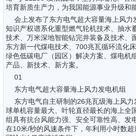
培育新质生产力，为我国能源事业升级和
会上发布了东方电气超大容量海上风力
知识产权谱系化重型燃气轮机技术、抽水
技术、万米深地智能钻完井装备及技术、
东方新一代煤电技术、700兆瓦循环流化
绿色低碳电厂（园区）解决方案、煤电机
产品、新技术、新方案。
01
东方电气超大容量海上风力发电机组
东方电气自主研制的26兆瓦级海上风力
球单机容量最大、叶轮直径最长的海上全
组具有抗台风能力强、安全可靠性高、发
在10米/秒的风速条件下，年利用小时数超