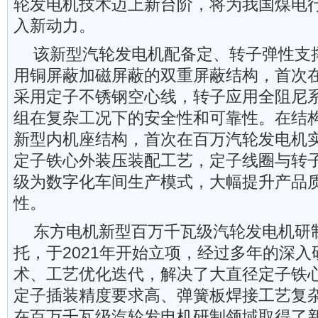
轮发电机技术迈上新台阶，将为我国煤电
入新动力。
该新型汽轮发电机配备定、转子弹性支
用铜屏蔽加磁屏蔽的双重屏蔽结构，首次
采用定子不锈钢空心线，转子应用全阻尼
组在复杂工况下的安全性和可靠性。在结
新型内机座结构，首次在百万汽轮发电机
定子铁心外装压装配工艺，定子线圈与转
级为数字化车间生产模式，大幅提升产品
性。
东方电机新型百万千瓦级汽轮发电机研
托，于2021年开始立项，经过多年的深
术、工艺优化迭代，解决了大直径定子铁
定子插装精度要求高、弹簧板焊接工艺复
在百万千瓦级汽轮发电机研制领域取得了