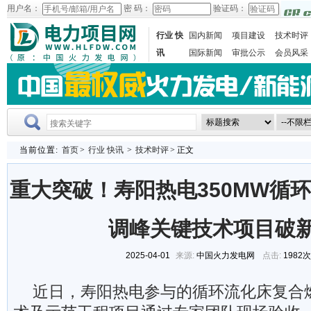
用户名：
密 码：
验证码：
行业 快
国内新闻
项目建设
技术时评
讯
国际新闻
审批公示
会员风采
当前位置:
首页
>
行业 快讯
>
技术时评
> 正文
重大突破！寿阳热电350MW循
调峰关键技术项目破
2025-04-01
来源:
中国火力发电网
点击:
1982
近日，寿阳热电参与的循环流化床复合