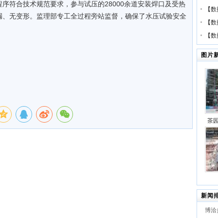
序符合技术规范要求，参与试压的28000余道安装焊口及受热
【
数
漏、无变形。监理部专工全过程旁站监督，确保了水压试验安全
【
数
【
数
图片
茶
代”
项目
2×
新闻
建项
博洽