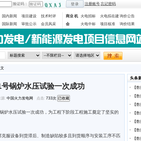
验证码：
注册账号
忘记密码
登录
国内新闻
项目建设
技术时评
商业 机
火电招标
火电拟在建
询价公告
国际新闻
审批公示
会员风采
会
火电中标
项目核准
询价结果
数据统计
正文
头条
1号锅炉水压试验一次成功
【
数
【
数
源:
中国火力发电网
点击:
733次
已收藏
【
数
1号锅炉水压试验一次成功，为工程下阶段工程施工奠定了坚实的
【
数
【
数
【
数
部克服设备到货滞后、制造缺陷较多且到货顺序与安装工序不匹
【
数