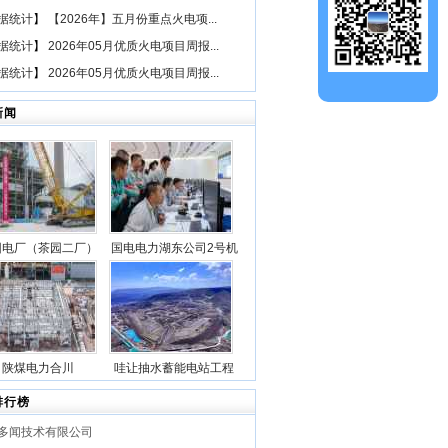
据统计
】
【2026年】五月份重点火电项...
据统计
】
2026年05月优质火电项目周报...
据统计
】
2026年05月优质火电项目周报...
新闻
园电厂（茶园二厂）
国电电力湖东公司2号机
二期“等容量替
组锅炉点火一次成功
（1×660兆瓦）煤电
3号机组锅炉钢架首
吊成功
陕煤电力合川
哇让抽水蓄能电站工程
1000MW清洁煤电扩
上水库大坝月填筑突破
排行榜
目1号锅炉第一层钢
100万立方米
多闻技术有限公司