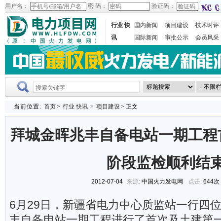
用户名：
密 码：
验证码：
行业 快
国内新闻
项目建设
技术时评
讯
国际新闻
审批公示
会员风采
当前位置:
首页
>
行业 快讯
>
项目建设
> 正文
拜城金晖兆丰自备电站一期工程
阶段监检顺利结
2012-07-04
来源:
中国火力发电网
点击:
644次
6月29日，新疆省电力中心质监站一行四
丰自备电站一期工程进行了首次及土建第