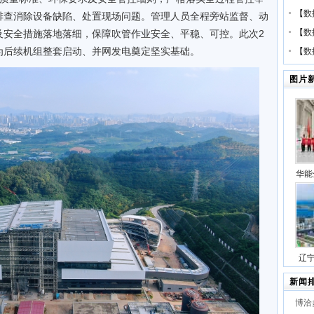
【
数
排查消除设备缺陷、处置现场问题。管理人员全程旁站监督、动
【
数
及安全措施落地落细，保障吹管作业安全、平稳、可控。此次2
为后续机组整套启动、并网发电奠定坚实基础。
【
数
图片
华能
压缩
号
辽
站项
新闻
博洽