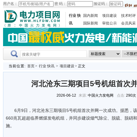
用户名：
密 码：
验证码：
行业 快
国内新闻
项目建设
技术时评
讯
国际新闻
审批公示
会员风采
当前位置:
首页
>
行业 快讯
>
项目建设
> 正文
河北沧东三期项目5号机组首次
2026-06-12
来源:
中国火力发电网
点击:
290次
6月9日，河北沧东三期项目5号机组首次并网一次成功。据悉，
660兆瓦超超临界燃煤发电机组，并同步建设烟气除尘、脱硫、脱硝
施。