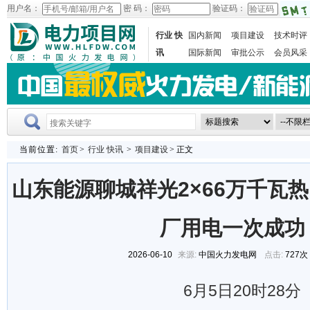
用户名：
密 码：
验证码：
行业 快
国内新闻
项目建设
技术时评
讯
国际新闻
审批公示
会员风采
当前位置:
首页
>
行业 快讯
>
项目建设
> 正文
山东能源聊城祥光2×66万千瓦
厂用电一次成功
2026-06-10
来源:
中国火力发电网
点击:
727次
6月5日20时28分