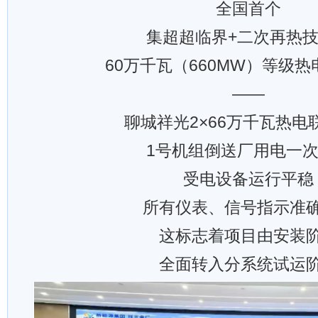
全国首个
集超超临界+二次再热
60万千瓦（660MW）等级
——
聊城祥光2×66万千瓦热电
1号机组倒送厂用电一
受电设备运行平稳
所有仪表、信号指示准
这标志着项目由安装
全面转入分系统试运