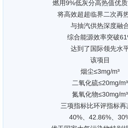
燃用9%低灰分高热值优
将高效超超临界二次再
与抽汽供热深度融
综合能源效率突破61
达到了国际领先水
该项目
烟尘≤3mg/m³
二氧化硫≤20mg/m³
氮氧化物≤30mg/m³
三项指标比环评指标再
40%、42.86%、30