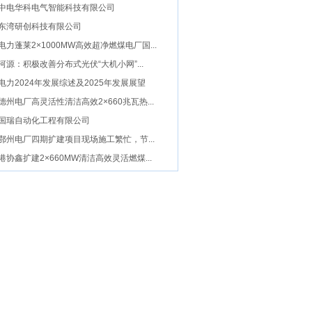
中电华科电气智能科技有限公司
东湾研创科技有限公司
电力蓬莱2×1000MW高效超净燃煤电厂国...
河源：积极改善分布式光伏“大机小网”...
电力2024年发展综述及2025年发展展望
德州电厂高灵活性清洁高效2×660兆瓦热...
国瑞自动化工程有限公司
鄂州电厂四期扩建项目现场施工繁忙，节...
港协鑫扩建2×660MW清洁高效灵活燃煤...