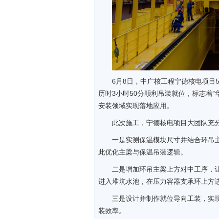
6月8日，中广核工程宁德核电项目
历时3小时50分顺利吊装就位，标志着
安装领域实现落地应用。
此次施工，宁德核电项目大团队充
一是实测保温模块尺寸并结合环吊
此优化主梁与保温吊装逻辑。
二是增加环吊主梁上方对中工序，
进入堆坑水池，在压力容器支承环上方
三是设计并制作就位导向工装，实
装效率。