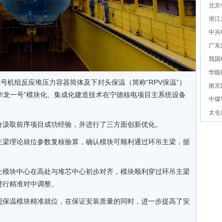
北京
浙江
中兴
广东
我国
华能
5号机组反应堆压力容器筒体及下封头保温（简称“RPV保温”）
南京
“华龙一号”模块化、集成化建造技术在宁德核电项目主系统设备
中煤
太仓
分汲取前序项目成功经验，并进行了三方面创新优化。
主梁理论就位参数复核验算，确认模块可顺利通过环吊主梁，据
让模块中心在高处与堆芯中心初步对齐，模块顺利穿过环吊主梁
进行精准对中调整。
现保温模块精准就位，在保证安装质量的同时，进一步提高了安