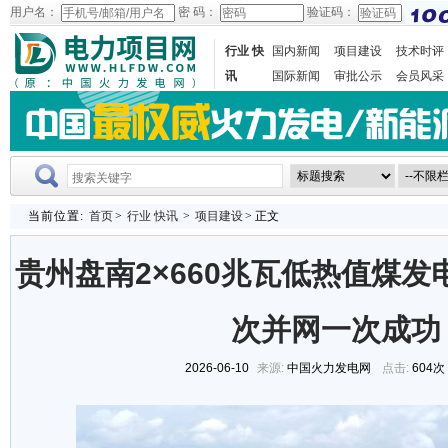
用户名：
密 码：
验证码：
行业 快
国内新闻
项目建设
技术时评
讯
国际新闻
审批公示
会员风采
当前位置:
首页
>
行业 快讯
>
项目建设
> 正文
贵州盘南2×660兆瓦低热值煤发
次并网一次成功
2026-06-10
来源:
中国火力发电网
点击:
604次