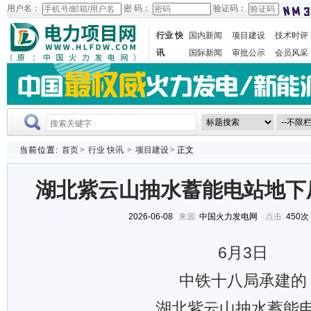
用户名：
密 码：
验证码：
行业 快
国内新闻
项目建设
技术时评
讯
国际新闻
审批公示
会员风采
当前位置:
首页
>
行业 快讯
>
项目建设
> 正文
湖北紫云山抽水蓄能电站地下
2026-06-08
来源:
中国火力发电网
点击:
450次
6月3日
中铁十八局承建的
湖北紫云山抽水蓄能