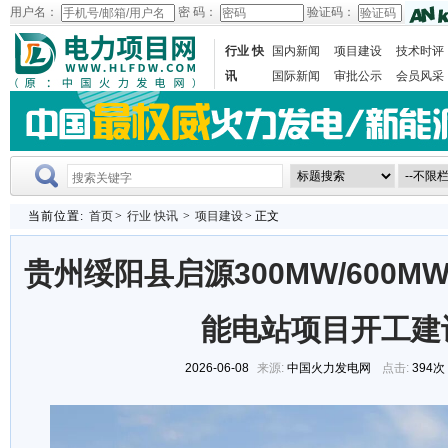
用户名：
密 码：
验证码：
行业 快
国内新闻
项目建设
技术时评
讯
国际新闻
审批公示
会员风采
当前位置:
首页
>
行业 快讯
>
项目建设
> 正文
贵州绥阳县启源300MW/600
能电站项目开工建
2026-06-08
来源:
中国火力发电网
点击:
394次