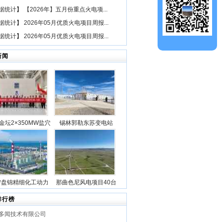
据统计
】
【2026年】五月份重点火电项...
据统计
】
2026年05月优质火电项目周报...
据统计
】
2026年05月优质火电项目周报...
新闻
金坛2×350MW盐穴
锡林郭勒东苏变电站
空气储能发电项目2
2025年新型储能专项行
机组透平机冲转一次
动100万千瓦/400万千瓦
成功
时电源侧储能电站成功
并网
宁盘锦精细化工动力
那曲色尼风电项目40台
目5台锅炉全部点火
风机吊装作业全部圆满
排行榜
成功
完成
多闻技术有限公司