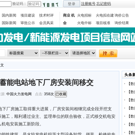
验证码：
注册账号
忘记密码
登录
国内新闻
项目建设
技术时评
商业 机
火电招标
火电拟在建
询价公告
国际新闻
审批公示
会员风采
会
火电中标
项目核准
询价结果
数据统计
正文
头条
蓄能电站地下厂房安装间移交
【
数
【
数
源:
中国火力发电网
点击:
358次
已收藏
【
数
【
数
站地下厂房施工取得重大进展，厂房安装间相继完成全段开挖支
等施工，顺利通过业主、监理单位的联合验收，正式移交机电安
【
数
入机电安装施工新阶段。
【
数
【
数
功能性建筑，是水轮发电机组等大型设备卸货、拼装、检修的专