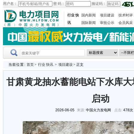
用户名：
密 码：
验证码：
行业 快
国内新闻
项目建设
技术时评
讯
国际新闻
审批公示
会员风采
当前位置:
首页
>
行业 快讯
>
项目建设
> 正文
甘肃黄龙抽水蓄能电站下水库大
启动
2026-06-05
来源:
中国火力发电网
点击:
478次