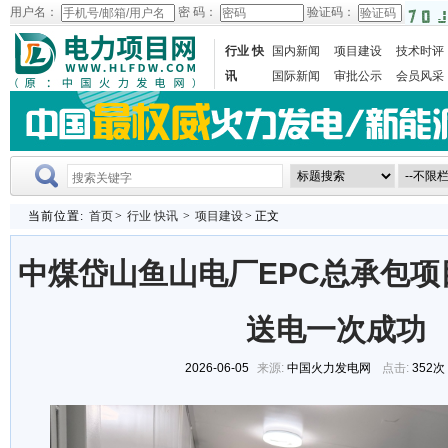
用户名：
密 码：
验证码：
行业 快
国内新闻
项目建设
技术时评
讯
国际新闻
审批公示
会员风采
当前位置:
首页
>
行业 快讯
>
项目建设
> 正文
中煤岱山鱼山电厂EPC总承包项
送电一次成功
2026-06-05
来源:
中国火力发电网
点击:
352次