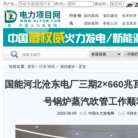
用户名：
密 码：
验证码：
行业 快
国内新闻
项目建设
技术时评
讯
国际新闻
审批公示
会员风采
当前位置:
首页
>
行业 快讯
>
项目建设
> 正文
国能河北沧东电厂三期2×660兆
号锅炉蒸汽吹管工作顺
2026-06-05
来源:
中国火力发电网
点击:
439次