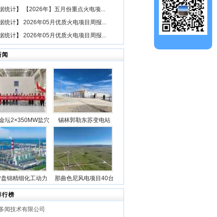
据统计
】
【2026年】五月份重点火电项...
据统计
】
2026年05月优质火电项目周报...
据统计
】
2026年05月优质火电项目周报...
新闻
金坛2×350MW盐穴
锡林郭勒东苏变电站
空气储能发电项目2
2025年新型储能专项行
机组透平机冲转一次
动100万千瓦/400万千瓦
成功
时电源侧储能电站成功
并网
宁盘锦精细化工动力
那曲色尼风电项目40台
目5台锅炉全部点火
风机吊装作业全部圆满
排行榜
成功
完成
多闻技术有限公司