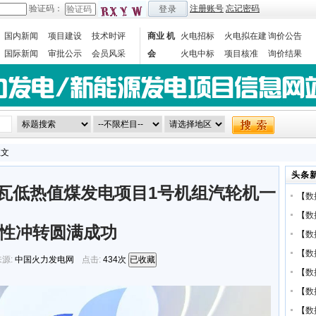
验证码：
注册账号
忘记密码
登录
国内新闻
项目建设
技术时评
商业 机
火电招标
火电拟在建
询价公告
国际新闻
审批公示
会员风采
会
火电中标
项目核准
询价结果
数据统计
正文
头条
千瓦低热值煤发电项目1号机组汽轮机一
【
数
【
数
性冲转圆满成功
【
数
【
数
源:
中国火力发电网
点击:
434次
已收藏
【
数
【
数
【
数