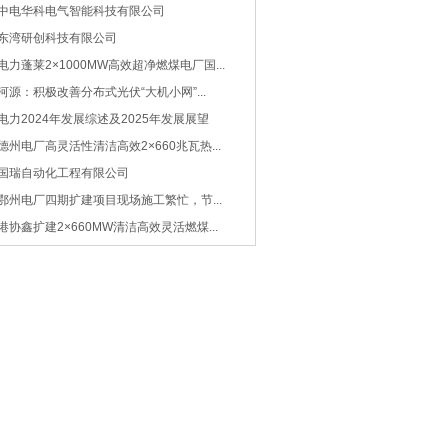
中电华科电气智能科技有限公司
东湾研创科技有限公司
电力蓬莱2×1000MW高效超净燃煤电厂国...
河源：积极改善分布式光伏“大机小网”...
电力2024年发展综述及2025年发展展望
德州电厂高灵活性清洁高效2×660兆瓦热...
国瑞自动化工程有限公司
鄂州电厂四期扩建项目现场施工繁忙，节...
港协鑫扩建2×660MW清洁高效灵活燃煤...