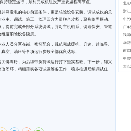
转速并保持稳定运行，顺利完成机组投产重要里程碑节点。
北京
浙江
组并网发电的核心前置条件，更是核验设备安装、调试成效的关
结业主、调试、施工、监理四方力量联合攻坚，聚焦临界振动、
中兴
点，提前完成全部分系统调试，并对主机轴系、调速保安、管道
广东
全维度消除设备隐患。
我国
华能
专业人员分区在岗、密切配合，规范完成暖机、升速、过临界、
南京
、真空、油压等各项运行参数全部优良达标。
中煤
网关键障碍，为后续带负荷试运行打下坚实基础。下一步，锦兴
太仓
整改闭环，精细落实各项试运筹备工作，稳步推进后续调试任