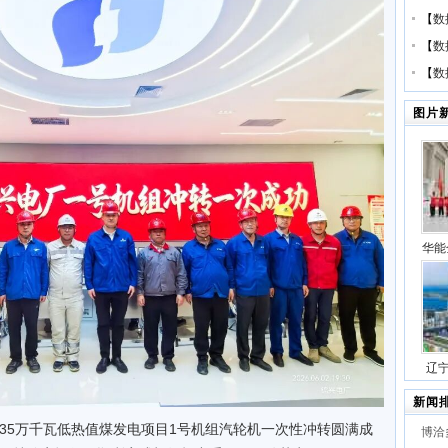
【
数
【
数
【
数
图片
华能
压缩
号
辽
站项
新闻
2×35万千瓦低热值煤发电项目1号机组汽轮机一次性冲转圆满成
博洽