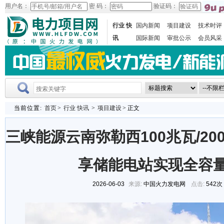
用户名：
密 码：
验证码：
行业 快
国内新闻
项目建设
技术时评
讯
国际新闻
审批公示
会员风采
当前位置:
首页
>
行业 快讯
>
项目建设
> 正文
三峡能源云南弥勒西100兆瓦/2
享储能电站实现全容
2026-06-03
来源:
中国火力发电网
点击:
542次