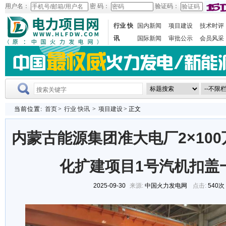
用户名：
密 码：
验证码：
行业 快
国内新闻
项目建设
技术时评
讯
国际新闻
审批公示
会员风采
当前位置:
首页
>
行业 快讯
>
项目建设
> 正文
内蒙古能源集团准大电厂2×10
化扩建项目1号汽机扣盖
2025-09-30
来源:
中国火力发电网
点击:
540次