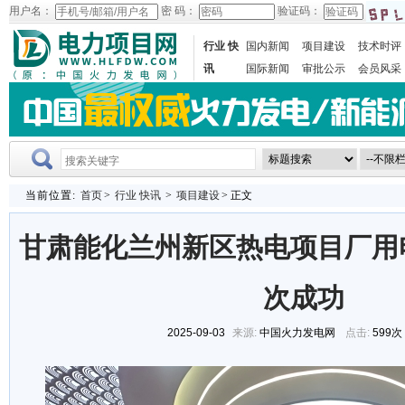
用户名：
密 码：
验证码：
行业 快
国内新闻
项目建设
技术时评
讯
国际新闻
审批公示
会员风采
当前位置:
首页
>
行业 快讯
>
项目建设
> 正文
甘肃能化兰州新区热电项目厂用
次成功
2025-09-03
来源:
中国火力发电网
点击:
599次