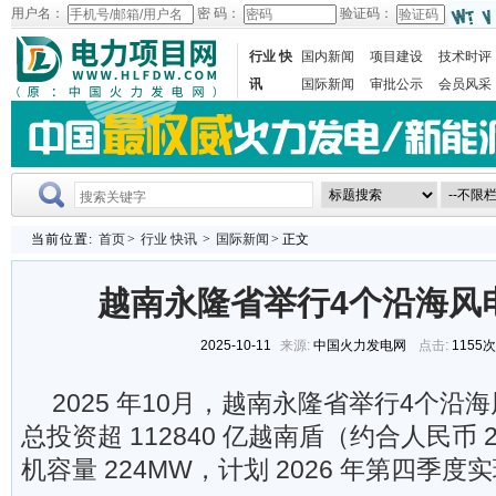
用户名：
密 码：
验证码：
行业 快
国内新闻
项目建设
技术时评
讯
国际新闻
审批公示
会员风采
当前位置:
首页
>
行业 快讯
>
国际新闻
> 正文
越南永隆省举行4个沿海风
2025-10-11
来源:
中国火力发电网
点击:
1155
2025 年10月，越南永隆省举行4个
总投资超 112840 亿越南盾（约合人民币 2
机容量 224MW，计划 2026 年第四季