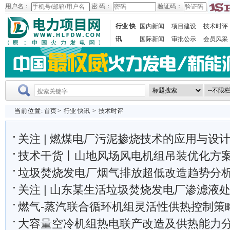
用户名：
密 码：
验证码：
行业 快
国内新闻
项目建设
技术时评
讯
国际新闻
审批公示
会员风采
当前位置:
首页
>
行业 快讯
>
技术时评
关注 | 燃煤电厂污泥掺烧技术的应用与设
技术干货丨山地风场风电机组吊装优化方
垃圾焚烧发电厂烟气排放超低改造趋势分
关注 | 山东某生活垃圾焚烧发电厂渗滤液处理工
燃气-蒸汽联合循环机组灵活性供热控制策
大容量空冷机组热电联产改造及供热能力