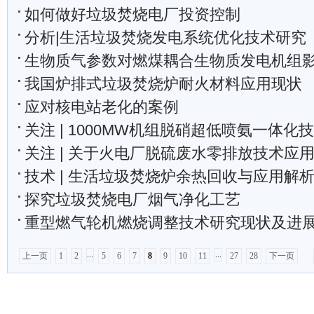
如何做好垃圾焚烧电厂投资控制
分析|生活垃圾焚烧发电系统优化技术研究
生物质气参数对燃煤耦合生物质发电机组
我国炉排式垃圾焚烧炉耐火材料应用现状
应对核电站老化的案例
关注 | 1000MW机组脱硝超低喷氨一体化
关注 | 关于火电厂脱硫废水零排放技术应
技术 | 生活垃圾焚烧炉余热回收与应用解
探究垃圾焚烧电厂烟气净化工艺
重型燃气轮机燃烧调整技术研究现状及进
...
...
上一页
1
2
5
6
7
8
9
10
11
27
28
下一页