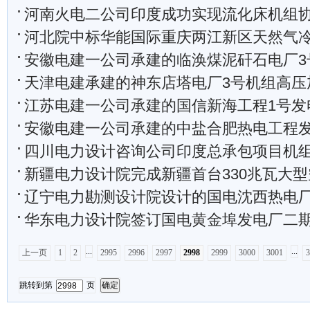
河南火电二公司印度成功实现流化床机组
河北院中标华能国际重庆两江新区天然气冷热电
安徽电建一公司承建的临涣煤泥矸石电厂3号炉
天津电建承建的神东店塔电厂3号机组高压加热
江苏电建一公司承建的国信新海工程1号发电机穿装转
安徽电建一公司承建的中盐合肥热电工程发电机
四川电力设计咨询公司印度总承包项目机组移交及工程
新疆电力设计院完成新疆首台330兆瓦大型空冷热电联
辽宁电力勘测设计院设计的国电沈西热电厂新建工程2
华东电力设计院签订国电黄金埠发电厂二期2×100
...
...
上一页
1
2
2995
2996
2997
2998
2999
3000
3001
3
跳转到第
页