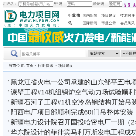
用户名：
密 码：
验证码：
行业 快
国内新闻
项目建设
技术时评
讯
国际新闻
审批公示
会员风采
当前位置:
首页
>
行业 快讯
>
项目建设
黑龙江省火电一公司承建的山东邹平五电项目8号炉点
谏壁工程#14机组锅炉空气动力场试验顺利
新疆石河子工程#1机空冷岛钢结构开始吊
阳西电厂项目部顺利完成60t门吊整体安装
新疆电力设计院召开国投哈密电厂一期（2×660MW）接
华东院设计的菲律宾马利万斯发电工程成功完成22