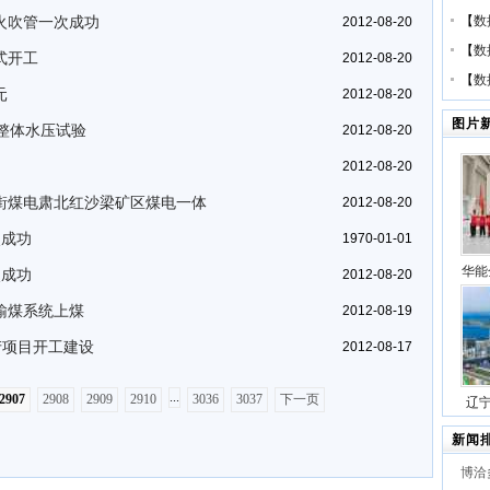
火吹管一次成功
【
数
2012-08-20
【
数
式开工
2012-08-20
【
数
元
2012-08-20
图片
整体水压试验
2012-08-20
2012-08-20
街煤电肃北红沙梁矿区煤电一体
2012-08-20
次成功
1970-01-01
华能
次成功
2012-08-20
压缩
输煤系统上煤
2012-08-19
号
产项目开工建设
2012-08-17
...
2907
2908
2909
2910
3036
3037
下一页
辽
站项
新闻
博洽