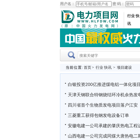
用户名：
密 码：
行业 快
讯
当前位置:
首页
>
行业 快讯
>
项目建设
白银投资200亿推进煤电铝一体化项
天津天钢联合特钢烧结环冷机余热发
四川省首个生物质发电项目落户江安
三菱重工获得包钢发电设备订单
安徽电建一公司承建的肇庆热电工程
山西电建一公司完成同煤大唐热电二