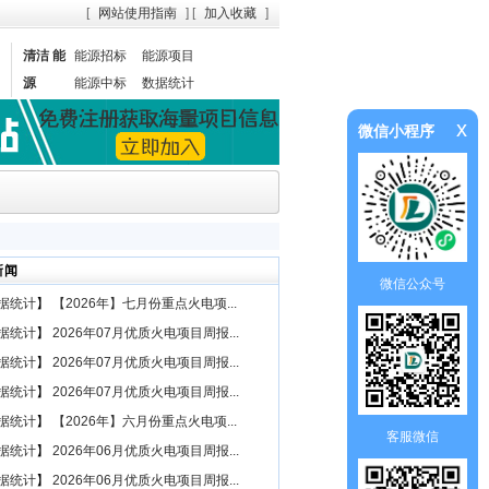
[
网站使用指南
] [
加入收藏
]
清洁 能
能源招标
能源项目
源
能源中标
数据统计
x
微信小程序
新闻
微信公众号
据统计
】
【2026年】七月份重点火电项...
据统计
】
2026年07月优质火电项目周报...
据统计
】
2026年07月优质火电项目周报...
据统计
】
2026年07月优质火电项目周报...
据统计
】
【2026年】六月份重点火电项...
客服微信
据统计
】
2026年06月优质火电项目周报...
据统计
】
2026年06月优质火电项目周报...