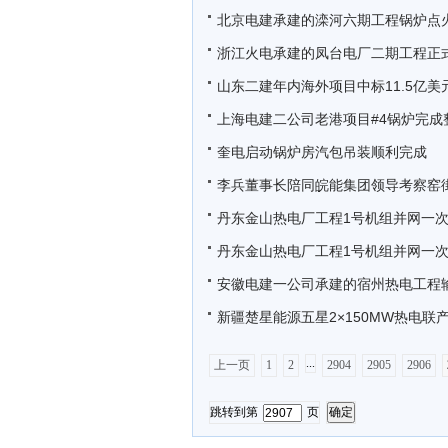
北京电建承建的滦河六期工程锅炉点
浙江火电承建的凤台电厂二期工程正
山东二建年内海外项目中标11.5亿美
上海电建二公司老港项目#4锅炉完成
奎电启动锅炉房汽包吊装顺利完成
李兵董事长陪同皖能集团领导考察窑
丹东金山热电厂工程1号机组并网一
丹东金山热电厂工程1号机组并网一
安徽电建一公司承建的宿州热电工程
新疆楚星能源五星2×150MW热电联
...
上一页
1
2
2904
2905
2906
跳转到第
页