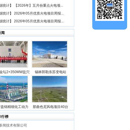
据统计
】
【2026年】五月份重点火电项...
据统计
】
2026年05月优质火电项目周报...
据统计
】
2026年05月优质火电项目周报...
新闻
金坛2×350MW盐穴
锡林郭勒东苏变电站
空气储能发电项目2
2025年新型储能专项行
机组透平机冲转一次
动100万千瓦/400万千瓦
成功
时电源侧储能电站成功
并网
宁盘锦精细化工动力
那曲色尼风电项目40台
目5台锅炉全部点火
风机吊装作业全部圆满
排行榜
成功
完成
多闻技术有限公司