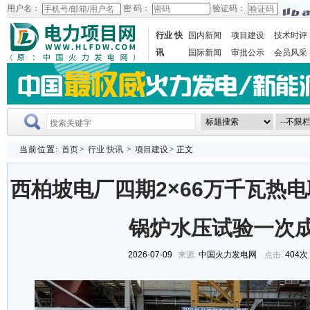
用户名：
密 码：
验证码：
行业 快
国内新闻
项目建设
技术时评
讯
国际新闻
审批公示
会员风采
当前位置:
首页
>
行业 快讯
>
项目建设
> 正文
西柏坡电厂四期2×66万千瓦热电
锅炉水压试验一次
2026-07-09
来源:
中国火力发电网
点击:
404次