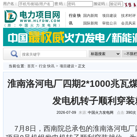
用户名：
密 码：
验证码：
行业 快
国内新闻
项目建设
技术时评
讯
国际新闻
审批公示
会员风采
当前位置:
首页
>
行业 快讯
>
项目建设
> 正文
淮南洛河电厂四期2*1000兆瓦
发电机转子顺利穿装
2026-07-09
来源:
中国火力发电网
点击:
390次
7月8日，西南院总承包的淮南洛河电厂四