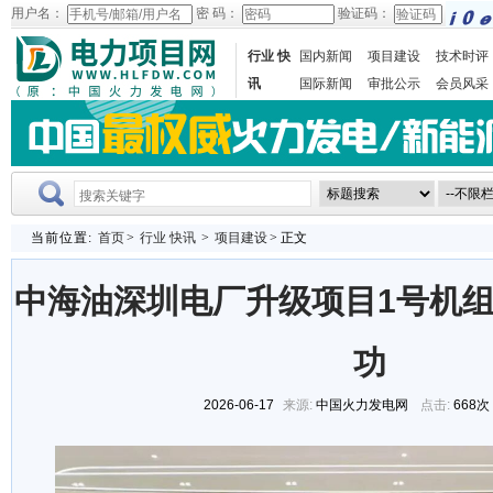
用户名：
密 码：
验证码：
行业 快
国内新闻
项目建设
技术时评
讯
国际新闻
审批公示
会员风采
当前位置:
首页
>
行业 快讯
>
项目建设
> 正文
中海油深圳电厂升级项目1号机
功
2026-06-17
来源:
中国火力发电网
点击:
668次