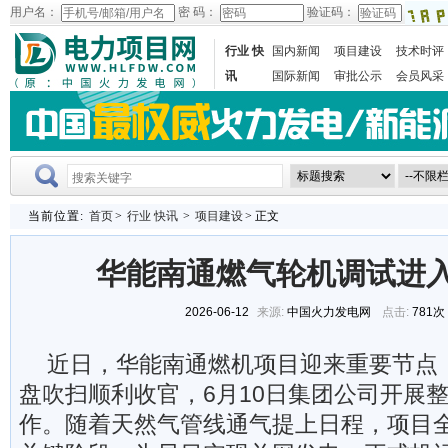
用户名：
密 码：
验证码：
行业 快
国内新闻
项目建设
技术时评
讯
国际新闻
审批公示
会员风采
当前位置:
首页
>
行业 快讯
>
项目建设
> 正文
华能南通燃气轮机调试进
2026-06-12
来源:
中国火力发电网
点击:
781次
近日，华能南通燃机项目迎来重要节点，
盘吹扫顺利收官，6月10日集团公司开展
作。随着天然气管线通气提上日程，项目