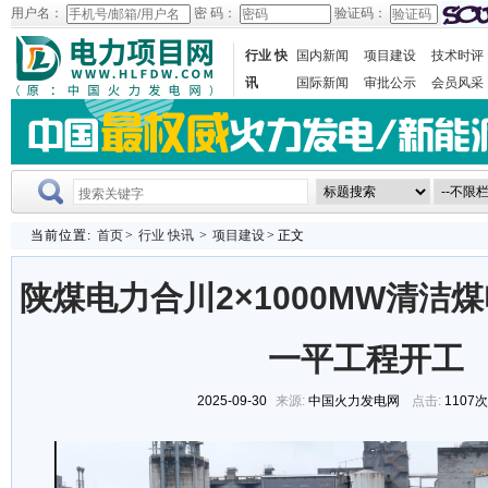
用户名：
密 码：
验证码：
行业 快
国内新闻
项目建设
技术时评
讯
国际新闻
审批公示
会员风采
当前位置:
首页
>
行业 快讯
>
项目建设
> 正文
陕煤电力合川2×1000MW清洁
一平工程开工
2025-09-30
来源:
中国火力发电网
点击:
1107