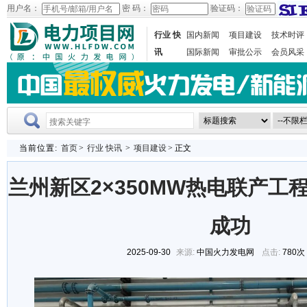
用户名：
密 码：
验证码：
行业 快
国内新闻
项目建设
技术时评
讯
国际新闻
审批公示
会员风采
当前位置:
首页
>
行业 快讯
>
项目建设
> 正文
兰州新区2×350MW热电联产工
成功
2025-09-30
来源:
中国火力发电网
点击:
780次