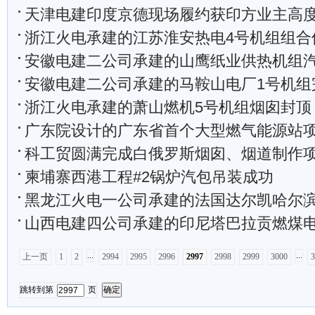
天津电建印度京德现场履约获印方业主高
浙江火电承建的江苏淮安热电4号机组组合
安徽电建二公司承建的山鹰纸业供热机组汽轮机扣
安徽电建二公司承建的马鞍山电厂1号机组完成16
浙江火电承建的萧山燃机5号机组烟囱封顶
广东院设计的广东省首个大型燃气能源站
科工贸圆满完成白俄罗斯烟囱、烟道制作
柬埔寨西港工程#2锅炉汽包吊装成功
黑龙江火电一公司承建的法国达尔凯哈尔滨热电工程1#
山西电建四公司承建的印尼塔巴拉贡燃煤电厂工程1号
...
...
上一页
1
2
2994
2995
2996
2997
2998
2999
3000
3
跳转到第
页