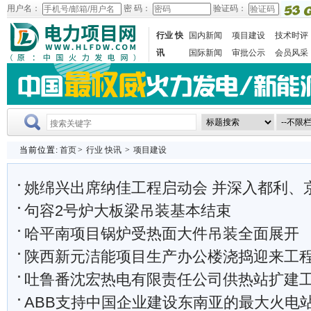
用户名：
密 码：
验证码：
行业 快
国内新闻
项目建设
技术时评
讯
国际新闻
审批公示
会员风采
当前位置:
首页
>
行业 快讯
>
项目建设
姚绵兴出席纳佳工程启动会 并深入都利、京德
句容2号炉大板梁吊装基本结束
哈平南项目锅炉受热面大件吊装全面展开
陕西新元洁能项目生产办公楼浇捣迎来工
吐鲁番沈宏热电有限责任公司供热站扩建工程顺利
ABB支持中国企业建设东南亚的最大火电