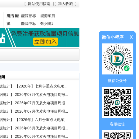
[
网站使用指南
] [
加入收藏
]
清洁 能
能源招标
能源项目
源
能源中标
数据统计
x
微信小程序
新闻
微信公众号
据统计
】
【2026年】七月份重点火电项...
据统计
】
2026年07月优质火电项目周报...
据统计
】
2026年07月优质火电项目周报...
据统计
】
2026年07月优质火电项目周报...
据统计
】
【2026年】六月份重点火电项...
客服微信
据统计
】
2026年06月优质火电项目周报...
据统计
】
2026年06月优质火电项目周报...