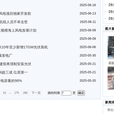
【
数
2025-06-16
【
数
W风电项目独家开发权
2025-06-13
【
数
名机组人员不幸去世
2025-06-11
图片
动大规模海上风电发展计划
2025-06-09
！
2025-06-09
未来10年至少新增17GW光伏装机
2025-06-06
煤发电厂
2025-05-30
茶
共建筑将强制安装光伏
2025-05-21
例超三成 位居第一
2025-05-21
代”
发电容量的98%
2025-05-20
项目
...
10
279
280
下一页
跳转到第
页
2×
新闻
建项
博洽