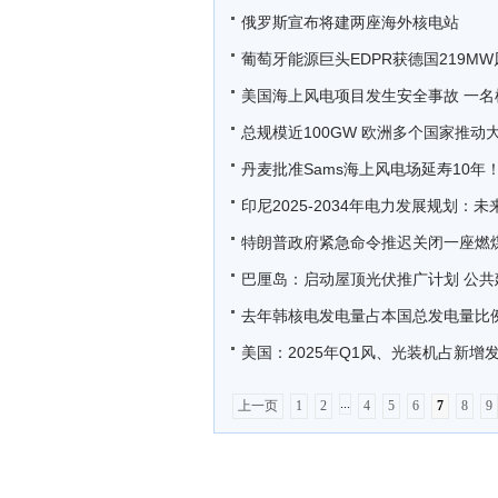
俄罗斯宣布将建两座海外核电站
葡萄牙能源巨头EDPR获德国219M
美国海上风电项目发生安全事故 一
总规模近100GW 欧洲多个国家推
丹麦批准Sams海上风电场延寿10年
印尼2025-2034年电力发展规划：
特朗普政府紧急命令推迟关闭一座燃
巴厘岛：启动屋顶光伏推广计划 公
去年韩核电发电量占本国总发电量比
美国：2025年Q1风、光装机占新增
...
上一页
1
2
4
5
6
7
8
9