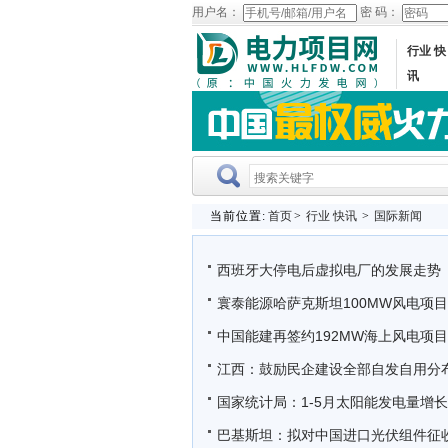
用户名：
密 码：
行业 快
讯
当前位置:
首页
>
行业 快讯
>
国际新闻
西班牙大停电后虚拟电厂的发展走势
寰泰能源哈萨克斯坦100MW风电项
中国能建再签约192MW海上风电项
江西：鼓励民企建设全部自发自用分
国家统计局：1-5月太阳能发电量增长1
巴基斯坦：拟对中国进口光伏组件征收