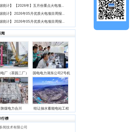
据统计
】
【2026年】五月份重点火电项...
据统计
】
2026年05月优质火电项目周报...
据统计
】
2026年05月优质火电项目周报...
新闻
园电厂（茶园二厂）
国电电力湖东公司2号机
二期“等容量替
组锅炉点火一次成功
（1×660兆瓦）煤电
3号机组锅炉钢架首
吊成功
陕煤电力合川
哇让抽水蓄能电站工程
1000MW清洁煤电扩
上水库大坝月填筑突破
排行榜
目1号锅炉第一层钢
100万立方米
多闻技术有限公司